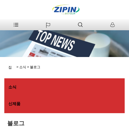
>
소식
>
블로그
집
소식
신제품
블로그